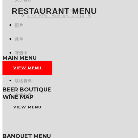
RESTAURANT MENU
«JAGER» - Moskovsky pr., 171
«JAGER» - Bolshevikov pr., 8
照片
菜单
啤酒卡
MAIN MENU
促销和新闻
VIEW MENU
联络资料
BEER BOUTIQUE
合作伙伴
WINE MAP
VIEW MENU
BANQUET MENU