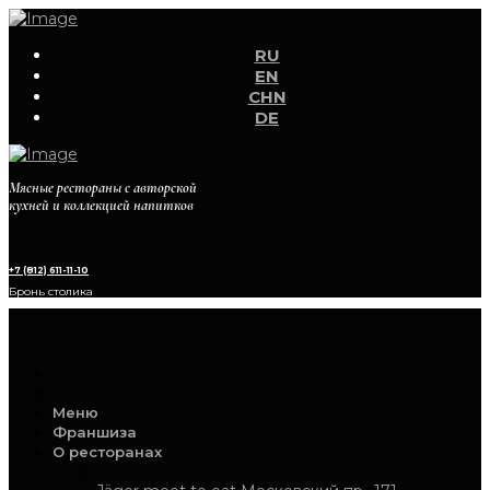
RU
EN
CHN
DE
Мясные рестораны с авторской
кухней и коллекцией напитков
+7 (812) 611-11-10
Бронь столика
Меню
Франшиза
О ресторанах